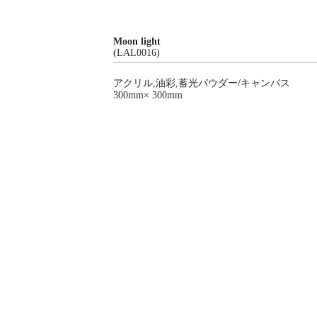
Moon light
(LAL0016)
アクリル,油彩,蓄光パウダー/キャンバス
300mm× 300mm